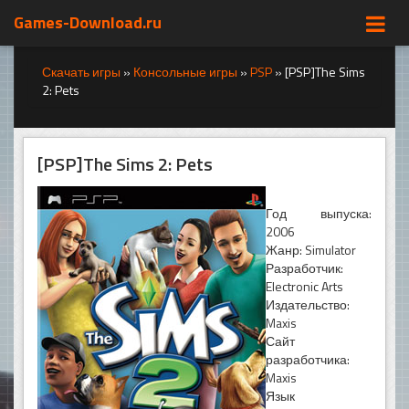
Games-Download.ru
Скачать игры
»
Консольные игры
»
PSP
»
[PSP]The Sims
2: Pets
[PSP]The Sims 2: Pets
Год выпуска:
2006
Жанр: Simulator
Разработчик:
Electronic Arts
Издательство:
Maxis
Сайт
разработчика:
Maxis
Язык