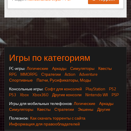
Игры по категориям
PC-игры:
Логические
Аркады
Симуляторы
Квесты
RPG
MMORPG
Стратегии
Action
Adventure
Спортивные
Патчи, Русификаторы, Моды
Консольные игры:
Софт для консолей
PlayStation
PS2
PS3
Xbox
Xbox360
Другие консоли
Nintendo WII
PSP
Игры для мобильных телефонов:
Логические
Аркады
Симуляторы
Квесты
Стратегии
Экшены
Другие
Полезное:
Как скачать торренты с сайта
Информация для правообладателей