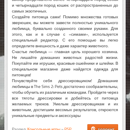
и четырнадцати пород кошек: от распространенных до
самых экзотичных.
Создайте питомца сами! Помимо множества готовых
зверюшек, вы можете завести полностью уникального
любимца, буквально созданного своими руками. Для
этого, как и в случае с «симами», используется
специальный редактор. С его помощью вы легко
определите внешность и даже характер животного.
Счастье любимца — главная цель хорошего хозяина.
Не лишайте домашних животных радостей жизни.
Покупайте им игрушки, красивые ошейники и шлейки. В
специальном магазине даже найдется одежда для
питомцев!
Почувствуйте себя дрессировщиком! Домашние
любимцы в The Sims 2: Pets достаточно сообразительны,
чтобы обучить их различным командам. Пройдите через
все тяготы дрессировки и добейтесь от питомца
желаемых трюков. Умелым дрессировщикам и их
животным, достигшим весомых результатов, откроются
уникальные предметы и аксессуары
Раздел:
Консольные игры
»
PSP
торрент