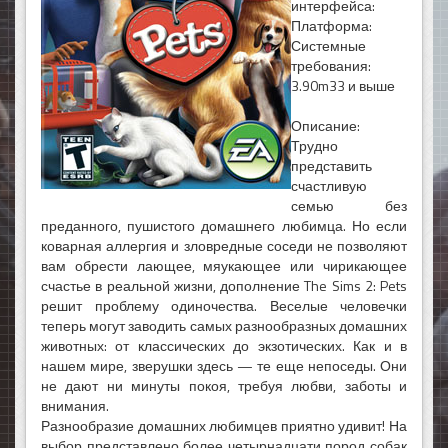
интерфейса:
Платформа:
Системные
требования:
3.90m33 и выше
Описание:
Трудно
представить
счастливую
семью без
преданного, пушистого домашнего любимца. Но если
коварная аллергия и зловредные соседи не позволяют
вам обрести лающее, мяукающее или чирикающее
счастье в реальной жизни, дополнение The Sims 2: Pets
решит проблему одиночества. Веселые человечки
теперь могут заводить самых разнообразных домашних
животных: от классических до экзотических. Как и в
нашем мире, зверушки здесь — те еще непоседы. Они
не дают ни минуты покоя, требуя любви, заботы и
внимания.
Разнообразие домашних любимцев приятно удивит! На
выбор представлено более четырнадцати пород собак