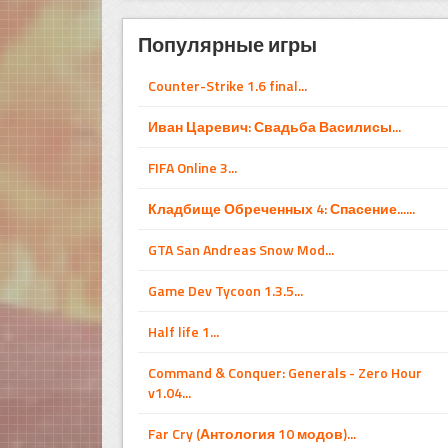
Популярные игры
Counter-Strike 1.6 final...
Иван Царевич: Свадьба Василисы...
FIFA Online 3...
Кладбище Обреченных 4: Спасение......
GTA San Andreas Snow Mod...
Game Dev Tycoon 1.3.5...
Half life 1...
Command & Conquer: Generals - Zero Hour
v1.04...
Far Cry (Антология 10 модов)...