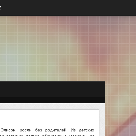
Е
Элисон, росли без родителей. Из детских
ек остались только обрывочные моменты из