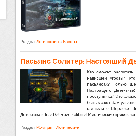
Раздел:
Логические
»
Квесты
Пасьянс Солитер: Настоящий Д
Кто сможет распутать
нависшей угрозы? Кто
пасьянсах? Только Ш
Настоящего Детектива
преступника? Это элеме
быть может Вам улыбнет
фильмы о Шерлоке, В
Детектива в True Detective Solitaire! Мистические приключе
Раздел:
PC-игры
»
Логические