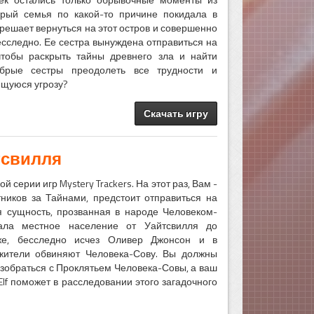
орый семья по какой-то причине покидала в
решает вернуться на этот остров и совершенно
сследно. Ее сестра вынуждена отправиться на
чтобы раскрыть тайны древнего зла и найти
абрые сестры преодолеть все трудности и
ющуюся угрозу?
Скачать игру
тсвилля
 серии игр Mystery Trackers. На этот раз, Вам -
тников за Тайнами, предстоит отправиться на
я сущность, прозванная в народе Человеком-
вала местное население от Уайтсвилля до
же, бесследно исчез Оливер Джонсон и в
жители обвиняют Человека-Сову. Вы должны
азобраться с Проклятьем Человека-Совы, а ваш
Elf поможет в расследовании этого загадочного