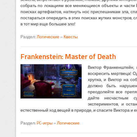
собрать по локациям все меняющиеся объекты и части
поисках артефактов, натянуть нос приспешникам зла, сп
постараться опередить в этих поисках жутких монстров, 
в тот мир еще большее зло!
Раздел:
Логические
»
Квесты
Frankenstein: Master of Death
Виктор Франкенштейн, 
воскресить мертвеца! 
хрупка, и Виктор на со
должно быть нарушено
преодолейте все препя
дайте несчастным с
экспериментов, и оста
естественный ход вещей в природе, и спасите Виктора и е
Раздел:
PC-игры
»
Логические