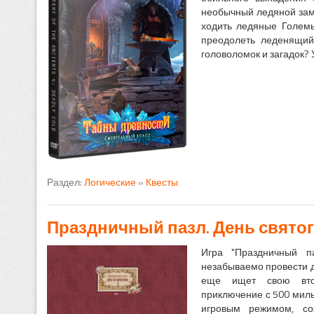
необычный ледяной замо
ходить ледяные Големы
преодолеть леденящий
головоломок и загадок? 
Раздел:
Логические
»
Квесты
Праздничный пазл. День святог
Игра "Праздничный п
незабываемо провести д
еще ищет свою втор
приключение с 500 ми
игровым режимом, со