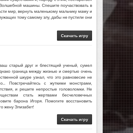
 Волшебной машины. Спешите поучаствовать в
асти мир, вернуть маленькому мальчику маму и
служащих тому самому злу, дабы не пустили они
Скачать игру
ваш старый друг и блестящий ученый, сумел
Однако граница между жизнью и смертью очень
бственной шкуре узнал, что это равновесие не
... Повстречайтесь с жуткими монстрами,
тствия, и решите непростые головоломки. Не
уществам стать жертвами бесчеловечных
новите барона Игоря. Помогите восстановить
го жену Элизабет!
Скачать игру