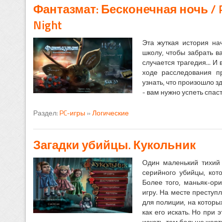
Фантазмат: Бесконечная ночь / P
Night
Эта жуткая история на
школу, чтобы забрать в
случается трагедия... 
ходе расследования п
узнать, что произошло з
- вам нужно успеть спаст
Раздел:
PC-игры
»
Логические
Загадки убийцы. Кукольник
Один маленький тихий
серийного убийцы, ко
Более того, маньяк-ор
игру. На месте преступ
для полиции, на которы
как его искать. Но при
искать, тем больше жертв