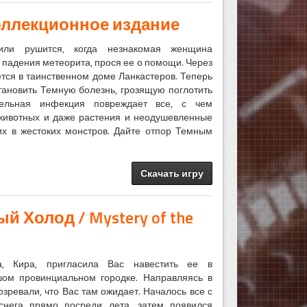
Коллекционное издание
или рушится, когда незнакомая женщина
е падения метеорита, прося ее о помощи. Через
тся в таинственном доме Ланкастеров. Теперь
тановить Темную болезнь, грозящую поглотить
ельная инфекция повреждает все, с чем
 животных и даже растения и неодушевленные
х в жестоких монстров. Дайте отпор Темным
Скачать игру
 Холод / Mystery of the
, Кира, пригласила Вас навестить ее в
шом провинциальном городке. Направляясь в
озревали, что Вас там ожидает. Началось все с
снега прямо посреди лета, затем появился