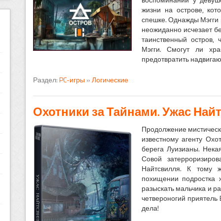
жизни на острове, кот
спешке. Однажды Мэгги 
неожиданно исчезает бе
таинственный остров, 
Мэгги. Смогут ли хр
предотвратить надвига
Раздел:
PC-игры
»
Логические
Охотники за Тайнами. Ужас Най
Продолжение мистической
известному агенту Охо
берега Луизианы. Нека
Совой затерроризиро
Найтсвилля. К тому 
похищении подростка 
разыскать мальчика и р
четвероногий приятель 
дела!