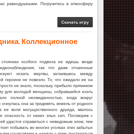
вас равнодушными. Погрузитесь в атмосферу
Скачать игру
дника. Коллекционное
стоянках особого подвоха не ждешь: везде
идеонаблюдения, так что даже отчаянные
искуют искать жертвы, затаившись между
й героине не повезло. То, что ожидало ее на
 просто не знало, поскольку прибыло прямиком
ому для молодой женщины, собравшейся ехать
ало полной неожиданностью, когда вокруг
и очнулась она за тридевять земель от родного
а ее воля могущественного друида, звалось
 опасность от неких злых сил. Поговорив с
ей удастся справиться с неведомым злом, тем
тоит побывать во многих уголках этих забытых
ными существами и, наряду с этим, постараться