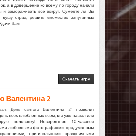
к, а в довершение ко всему по городу начали
 и замораживать все вокруг. Сумеете ли Вы
 душу страх, решить множество запутанных
Удачи Вам!
Скачать игру
о Валентина 2
азл. День святого Валентина 2" позволит
ень всех влюбленных всем, кто уже нашел или
ую половинку! Невероятное 10-часовое
лыми любовными фотографиями, продуманным
хранениями, оригинальными праздничными