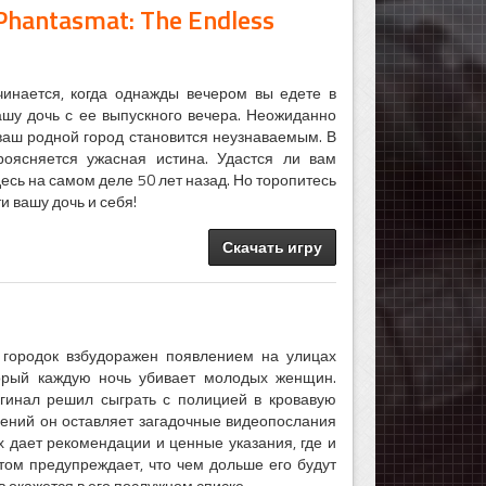
hantasmat: The Endless
чинается, когда однажды вечером вы едете в
ашу дочь с ее выпускного вечера. Неожиданно
И ваш родной город становится неузнаваемым. В
роясняется ужасная истина. Удастся ли вам
десь на самом деле 50 лет назад. Но торопитесь
и вашу дочь и себя!
Скачать игру
 городок взбудоражен появлением на улицах
торый каждую ночь убивает молодых женщин.
игинал решил сыграть с полицией в кровавую
лений он оставляет загадочные видеопослания
х дает рекомендации и ценные указания, где и
 этом предупреждает, что чем дольше его будут
 окажется в его послужном списке...