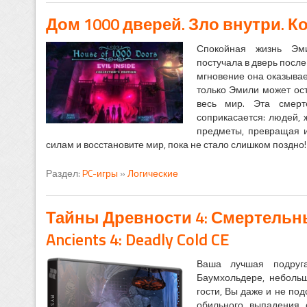
Дом 1000 дверей. Зло внутри. 
Спокойная жизнь Эм
постучала в дверь посл
мгновение она оказывае
только Эмили может ос
весь мир. Эта смерт
соприкасается: людей,
предметы, превращая и
силам и восстановите мир, пока не стало слишком поздно!
Раздел:
PC-игры
»
Логические
Тайны Древности 4: Смертельный
Ancients 4: Deadly Cold CE
Ваша лучшая подруга
Баумхольдере, неболь
гости, Вы даже и не под
обильного выпадения 