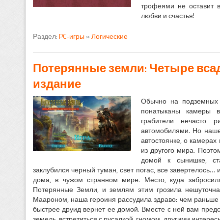
трофеями не оставит 
любви и счастья!
Раздел:
PC-игры
»
Логические
Потерянные земли: Четыре вса
издание
Обычно на подземных 
понатыканы камеры в
грабители нечасто р
автомобилями. Но наше
автостоянке, о камерах
из другого мира. Поэт
домой к сынишке, ст
заклубился черный туман, свет погас, все завертелось… 
дома, в чужом странном мире. Место, куда забросил
Потерянные Земли, и землям этим грозила нешуточная
Маароном, наша героиня рассудила здраво: чем раньше 
быстрее друид вернет ее домой. Вместе с ней вам предс
земель, встретиться с русалкой, гномом, другими интерес