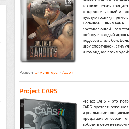
техники: легкий трицик
с тараном, легкий и т
нужную технику прямо в 
Большое внимание 
составляющей - вся тех
победу и каждый игрок 
под свой стиль боя. Бол
игру спортивной, стим
и командное взаимодейс
Раздел:
Симуляторы
»
Action
Project CARS
Project CARS - это пот
CARS, протестированная
и реальными гонщиками,
представляет собой го
вобрал в себя невероят