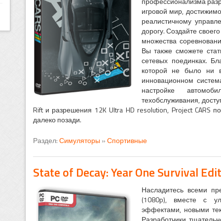
профессионализма разра
игровой мир, достижим
реалистичному управле
дорогу. Создайте своего
множества соревновани
Вы также сможете стат
сетевых поединках. Бл
которой не было ни в
инновационном систем
настройке автомоб
техобслуживания, досту
Rift и разрешения 12K Ultra HD resolution, Project CARS
далеко позади.
Раздел:
Симуляторы
»
Спортивные
State of Decay: Year One Survival Edi
Насладитесь всеми пр
(1080p), вместе с 
эффектами, новыми тек
Разработчики тщательно