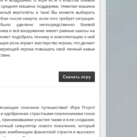
л, средняя машина поддержки, тяжелая машина
яжелый вертолёты и танк! Вы можете выбирать
бою после смерти, если того требует ситуация.
было уделено непосредственно боевой
ника и всё вооружение имеет равные шансы на
может подобрать технику и комплектацию к ней
ьшую роль играет мастерство игрока, что делает
улирующей игрока повышать свой личный навык
твие.
Скачать игру
рясающее гоночное путешествие! Игра Project
 и одобренная страстными поклонниками гонок
 принимавшими участие также и в ее создании,
ночный симулятор нового поколения, который
ную комбинацию фанатской страсти и высокого