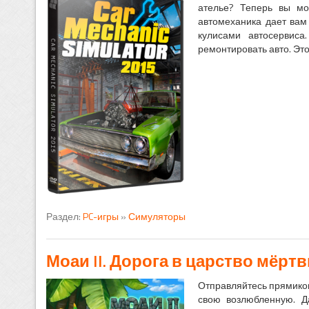
ателье? Теперь вы мо
автомеханика дает вам
кулисами автосервис
ремонтировать авто. Это
Раздел:
PC-игры
»
Симуляторы
Моаи II. Дорога в царство мёрт
Отправляйтесь прямиком
свою возлюбленную. Д