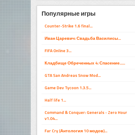
Популярные игры
Counter-Strike 1.6 final...
Иван Царевич: Свадьба Василисы...
FIFA Online 3...
Кладбище Обреченных 4: Спасение......
GTA San Andreas Snow Mod...
Game Dev Tycoon 1.3.5...
Half life 1...
Command & Conquer: Generals - Zero Hour
v1.04...
Far Cry (Антология 10 модов)...