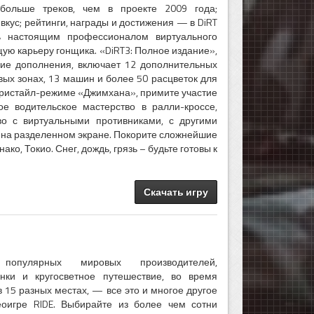
 больше треков, чем в проекте 2009 года;
вкус; рейтинги, награды и достижения — в DiRT
ь настоящим профессионалом виртуального
щую карьеру гонщика. «DiRT3: Полное издание»,
ие дополнения, включает 12 дополнительных
овых зонах, 13 машин и более 50 расцветок для
фристайл-режиме «Джимхана», примите участие
ое водительское мастерство в ралли-кроссе,
во с виртуальными противниками, с другими
 на разделенном экране. Покорите сложнейшие
ко, Токио. Снег, дождь, грязь – будьте готовы к
Скачать игру
опулярных мировых производителей,
нки и кругосветное путешествие, во время
в 15 разных местах, — все это и многое другое
еоигре RIDE. Выбирайте из более чем сотни