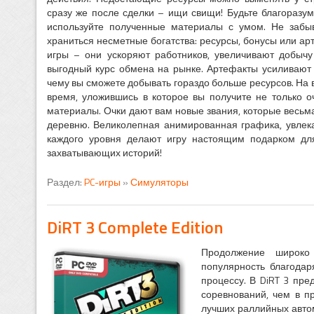
сразу же после сделки – ищи свищи! Будьте благоразу
используйте полученные материалы с умом. Не забыв
храниться несметные богатства: ресурсы, бонусы или а
игры – они ускоряют работников, увеличивают добыч
выгодный курс обмена на рынке. Артефакты усиливают 
чему вы сможете добывать гораздо больше ресурсов. На
время, уложившись в которое вы получите не только о
материалы. Очки дают вам новые звания, которые весь
деревню. Великолепная анимированная графика, увлек
каждого уровня делают игру настоящим подарком для
захватывающих историй!
Раздел:
PC-игры
»
Симуляторы
DiRT 3 Complete Edition
Продолжение широко 
популярность благода
процессу. В DiRT 3 пре
соревнований, чем в п
лучших раллийных автом