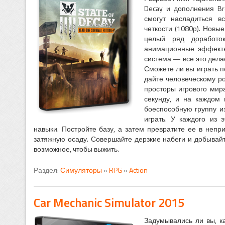
Decay и дополнения Br
смогут насладиться 
четкости (1080p). Новы
целый ряд доработо
анимационные эффекты
система — все это дела
Сможете ли вы играть 
дайте человеческому ро
просторы игрового мира
секунду, и на каждом 
боеспособную группу и
играть. У каждого из 
навыки. Постройте базу, а затем превратите ее в непр
затяжную осаду. Совершайте дерзкие набеги и добывай
возможное, чтобы выжить.
Раздел:
Симуляторы
»
RPG
»
Action
Car Mechanic Simulator 2015
Задумывались ли вы, к