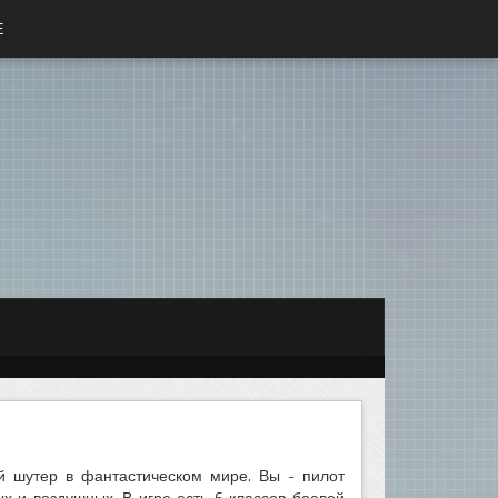
Е
ый шутер в фантастическом мире. Вы - пилот
х и воздушных. В игре есть 6 классов боевой