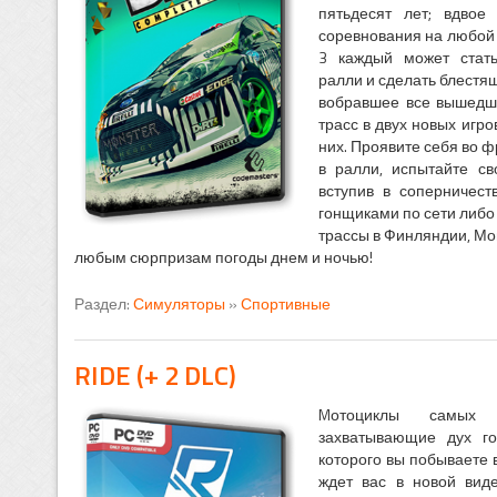
пятьдесят лет; вдвое
соревнования на любой 
3 каждый может стат
ралли и сделать блестя
вобравшее все вышедш
трасс в двух новых игр
них. Проявите себя во 
в ралли, испытайте св
вступив в соперничест
гонщиками по сети либо
трассы в Финляндии, Мона
любым сюрпризам погоды днем и ночью!
Раздел:
Симуляторы
»
Спортивные
RIDE (+ 2 DLC)
Mотоциклы самых п
захватывающие дух го
которого вы побываете 
ждет вас в новой вид