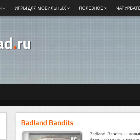
Ы
ИГРЫ ДЛЯ МОБИЛЬНЫХ
ПОЛЕЗНОЕ
ЧАТУРБАТ
ad
.
ru
Badland Bandits
Badland Bandits – нов
боевых машин: наземны