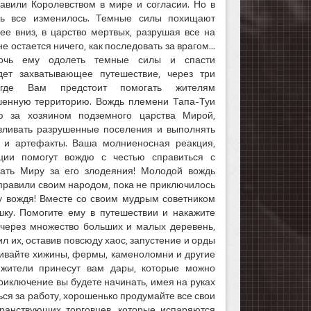
авили Королевством в мире и согласии. Но в
нь все изменилось. Темные силы похищают
ее вниз, в царство мертвых, разрушая все на
е остается ничего, как последовать за врагом...
чь ему одолеть темные силы и спасти
ет захватывающее путешествие, через три
 где Вам предстоит помогать жителям
шенную территорию. Вождь племени Тапа-Туи
ю за хозяином подземного царства Мирой,
авливать разрушенные поселения и выполнять
 и артефакты. Ваша молниеносная реакция,
ации помогут вождю с честью справиться с
рать Миру за его злодеяния! Молодой вождь
правили своим народом, пока не приключилось
у вождя! Вместе со своим мудрым советником
шку. Помогите ему в путешествии и накажите
 через множество больших и малых деревень,
л их, оставив повсюду хаос, запустение и орды
ливайте хижины, фермы, каменоломни и другие
 жители принесут вам дары, которые можно
риключение вы будете начинать, имея на руках
ся за работу, хорошенько продумайте все свои
ранствующих торговцев, которые испаряются