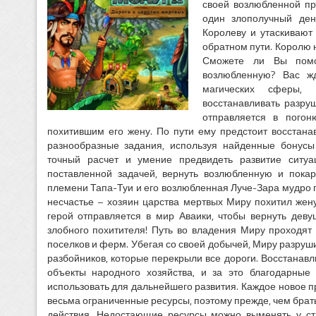
своей возлюбленной пр
один злополучный де
Королеву и утаскивают 
обратном пути. Королю н
Сможете ли Вы помо
возлюбленную? Вас жд
магических сферы,
восстанавливать разру
отправляется в погон
похитившим его жену. По пути ему предстоит восстан
разнообразные задания, используя найденные бонусы
точный расчет и умение предвидеть развитие ситу
поставленной задачей, вернуть возлюбленную и пока
племени Тапа-Туи и его возлюбленная Луче-Зара мудро 
несчастье – хозяин царства мертвых Миру похитил жен
герой отправляется в мир Аваики, чтобы вернуть деву
злобного похитителя! Путь во владения Миру проходят
поселков и ферм. Убегая со своей добычей, Миру разруши
разбойников, которые перекрыли все дороги. Восстанав
объекты народного хозяйства, и за это благодарные
использовать для дальнейшего развития. Каждое новое п
весьма ограниченные ресурсы, поэтому прежде, чем брать
действия. Недостающие ресурсы можно выменять у ст