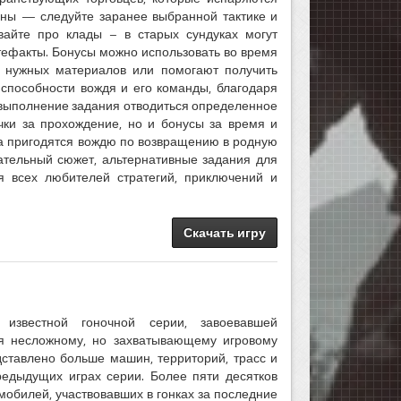
мны — следуйте заранее выбранной тактике и
айте про клады – в старых сундуках могут
ртефакты. Бонусы можно использовать во время
у нужных материалов или помогают получить
способности вождя и его команды, благодаря
 выполнение задания отводиться определенное
чки за прохождение, но и бонусы за время и
ма пригодятся вождю по возвращению в родную
ательный сюжет, альтернативные задания для
 всех любителей стратегий, приключений и
Скачать игру
известной гоночной серии, завоевавшей
ря несложному, но захватывающему игровому
дставлено больше машин, территорий, трасс и
редыдущих играх серии. Более пяти десятков
обилей, участвовавших в гонках за последние