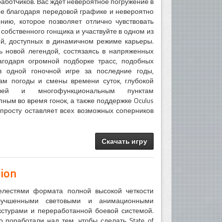
ботчиков. Вас ждет невероятное погружение в
ое благодаря передовой графике и невероятно
нию, которое позволяет отлично чувствовать
 собственного гонщика и участвуйте в одном из
й, доступных в динамичном режиме карьеры.
ь новой легендой, состязаясь в напряженных
агодаря огромной подборке трасс, подобных
 одной гоночной игре за последние годы,
ам погоды и смены времени суток, глубокой
илей и многофункциональным пунктам
пным во время гонок, а также поддержке Oculus
 попросту оставляет всех возможных соперников
Скачать игру
tion
елестями формата полной высокой четкости
улучшенными световыми и анимационными
стурами и переработанной боевой системой.
 поработали над тем, чтобы сделать State of