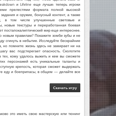
eakdown и Lifeline еще лучше: теперь игроки
всеми прелестями формата полной высокой
е задания и оружие, бонусный контент, а также
к, в том числе улучшенные световые и
, новые текстуры и переработанная боевая
ет постапокалиптический мир еще интереснее.
по новым правилам? Покажите зомби зубы и не
ду сгинуть в небытие. Исследуйте бескрайние
, но помните: жизнь здесь не замирает ни на
шагу вас подстерегает опасность. Сколотите
з тех, кому удалось выжить и кем вы сможете
этих персонажей есть уникальные таланты и
иступную крепость, которая сможет выдержать
те еду и боеприпасы, в общем — делайте все
Скачать игру
аково это иметь свою мастерскую или тюнинг