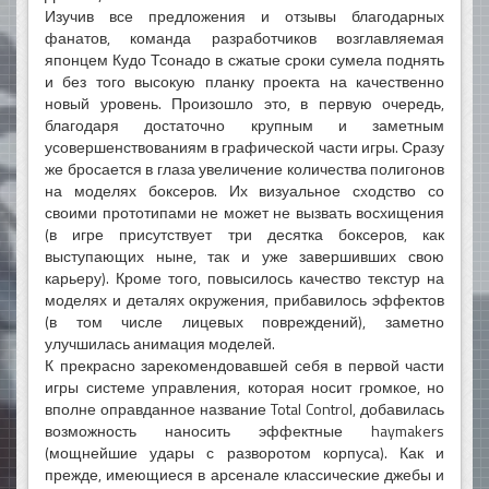
Изучив все предложения и отзывы благодарных
фанатов, команда разработчиков возглавляемая
японцем Кудо Тсонадо в сжатые сроки сумела поднять
и без того высокую планку проекта на качественно
новый уровень. Произошло это, в первую очередь,
благодаря достаточно крупным и заметным
усовершенствованиям в графической части игры. Сразу
же бросается в глаза увеличение количества полигонов
на моделях боксеров. Их визуальное сходство со
своими прототипами не может не вызвать восхищения
(в игре присутствует три десятка боксеров, как
выступающих ныне, так и уже завершивших свою
карьеру). Кроме того, повысилось качество текстур на
моделях и деталях окружения, прибавилось эффектов
(в том числе лицевых повреждений), заметно
улучшилась анимация моделей.
К прекрасно зарекомендовавшей себя в первой части
игры системе управления, которая носит громкое, но
вполне оправданное название Total Control, добавилась
возможность наносить эффектные haymakers
(мощнейшие удары с разворотом корпуса). Как и
прежде, имеющиеся в арсенале классические джебы и