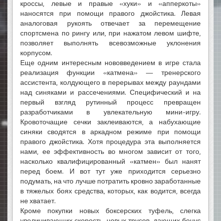
кроссы, левые и правые «хуки» и «апперкоты»
наносятся при помощи правого джойстика. Левая
аналоговая рукоять отвечает за перемещение
спортсмена по рингу или, при нажатом левом шифте,
позволяет выполнять всевозможные уклонения
корпусом.
Еще одним интересным нововведением в игре стала
реализация функции «катмена» — тренерского
ассистента, колдующего в перерывах между раундами
над синяками и рассечениями. Специфический и на
первый взгляд рутинный процесс превращен
разработчиками в увлекательную мини-игру.
Кровоточащие сечки заклеиваются, а набухающие
синяки сводятся в аркадном режиме при помощи
правого джойстика. Хотя процедура эта выполняется
нами, ее эффективность во многом зависит от того,
насколько квалифицированный «катмен» был нанят
перед боем. И вот тут уже приходится серьезно
подумать, на что лучше потратить кровно заработанные
в тяжелых боях средства, которых, как водится, всегда
не хватает.
Кроме покупки новых боксерских туфель, слегка
увеличивающих скорость, новых трусов, дающих бонус