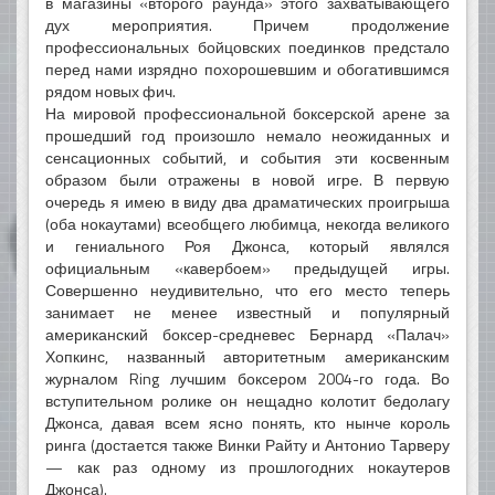
в магазины «второго раунда» этого захватывающего
дух мероприятия. Причем продолжение
профессиональных бойцовских поединков предстало
перед нами изрядно похорошевшим и обогатившимся
рядом новых фич.
На мировой профессиональной боксерской арене за
прошедший год произошло немало неожиданных и
сенсационных событий, и события эти косвенным
образом были отражены в новой игре. В первую
очередь я имею в виду два драматических проигрыша
(оба нокаутами) всеобщего любимца, некогда великого
и гениального Роя Джонса, который являлся
официальным «кавербоем» предыдущей игры.
Совершенно неудивительно, что его место теперь
занимает не менее известный и популярный
американский боксер-средневес Бернард «Палач»
Хопкинс, названный авторитетным американским
журналом Ring лучшим боксером 2004-го года. Во
вступительном ролике он нещадно колотит бедолагу
Джонса, давая всем ясно понять, кто нынче король
ринга (достается также Винки Райту и Антонио Тарверу
— как раз одному из прошлогодних нокаутеров
Джонса).