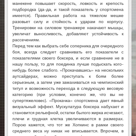
манекене повышает скорость, ловкость и крепость
подбородка (да-да, и такой показатель у спортсмена
имеется). Правильная работа на тяжелом мешке
разовьет силу и стойкость к ударам по корпусу.
Тренировки на силовом тренажере накачают мышцы,
увеличат выносливость, добавляют устойчивость к
рассечениям.
Перед тем как выбрать себе соперника для очередного
боя, всегда следует сравнивать его показатели с
показателями своего боксера, и если сравнение не в
нашу пользу, то для поединка лучше подыскать кого-
нибудь более слабого. «Прокачавшись» на нескольких
аутсайдерах, можно преступать к боям более
серьезным, а затем уже замахиваться на чемпионский
титул и возможность перехода в следующую весовую
категорию (при условии, конечно же, что вы не
супертяжеловес). «Прокачка» спортсмена дает явный
визуальный эффект. Мускулатура боксера набухает и
становится рельефной, остатки былого жирка исчезают,
плечи и грудная клетка увеличиваются в размерах.
Порою кажется, что тот же Хопкинс в рамки своего
среднего веса ну никак не вписывается. Впрочем, в