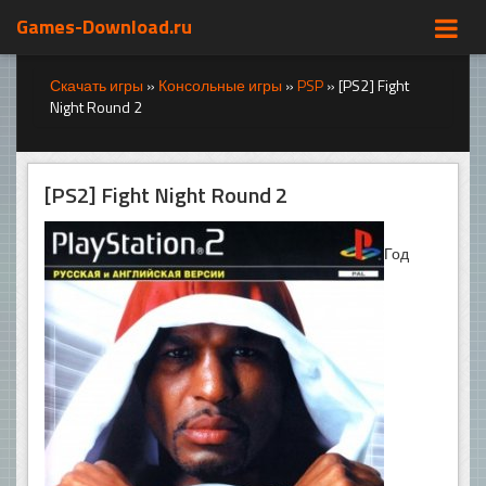
Games-Download.ru
Скачать игры
»
Консольные игры
»
PSP
»
[PS2] Fight
Night Round 2
[PS2] Fight Night Round 2
Год