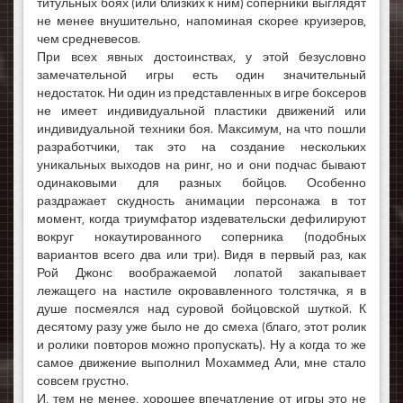
титульных боях (или близких к ним) соперники выглядят
не менее внушительно, напоминая скорее круизеров,
чем средневесов.
При всех явных достоинствах, у этой безусловно
замечательной игры есть один значительный
недостаток. Ни один из представленных в игре боксеров
не имеет индивидуальной пластики движений или
индивидуальной техники боя. Максимум, на что пошли
разработчики, так это на создание нескольких
уникальных выходов на ринг, но и они подчас бывают
одинаковыми для разных бойцов. Особенно
раздражает скудность анимации персонажа в тот
момент, когда триумфатор издевательски дефилируют
вокруг нокаутированного соперника (подобных
вариантов всего два или три). Видя в первый раз, как
Рой Джонс воображаемой лопатой закапывает
лежащего на настиле окровавленного толстячка, я в
душе посмеялся над суровой бойцовской шуткой. К
десятому разу уже было не до смеха (благо, этот ролик
и ролики повторов можно пропускать). Ну а когда то же
самое движение выполнил Мохаммед Али, мне стало
совсем грустно.
И, тем не менее, хорошее впечатление от игры это не