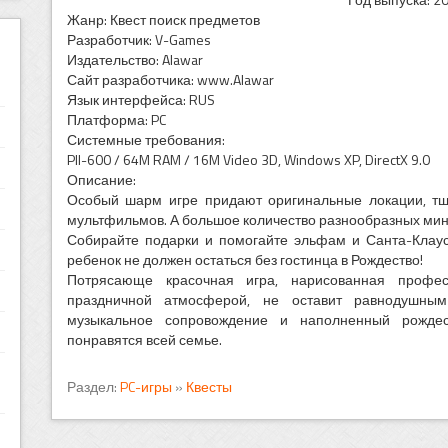
Жанр: Квест поиск предметов
Разработчик: V-Games
Издательство: Alawar
Сайт разработчика: www.Alawar
Язык интерфейса: RUS
Платформа: PC
Системные требования:
PII-600 / 64M RAM / 16M Video 3D, Windows XP, DirectX 9.0
Описание:
Особый шарм игре придают оригинальные локации, тщ
мультфильмов. А большое количество разнообразных мин
Собирайте подарки и помогайте эльфам и Санта-Клаус
ребенок не должен остаться без гостинца в Рождество!
Потрясающе красочная игра, нарисованная профе
праздничной атмосферой, не оставит равнодушным
музыкальное сопровождение и наполненный рождес
понравятся всей семье.
Раздел:
PC-игры
»
Квесты