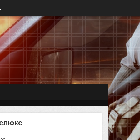
Е
Делюкс
008