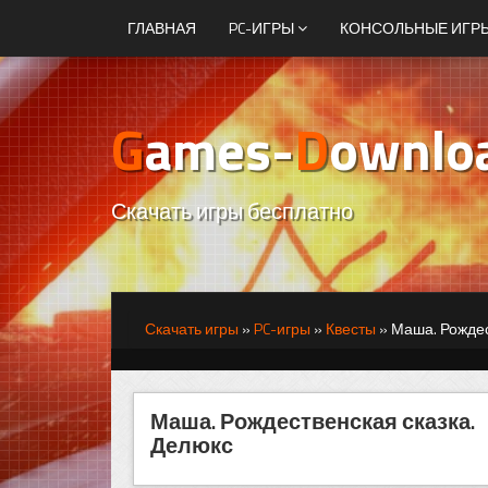
ГЛАВНАЯ
PC-ИГРЫ
КОНСОЛЬНЫЕ ИГР
G
ames-
D
ownlo
Скачать игры бесплатно
Скачать игры
»
PC-игры
»
Квесты
»
Маша. Рождес
Маша. Рождественская сказка.
Делюкс