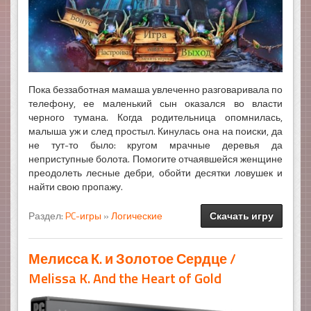
Пока беззаботная мамаша увлеченно разговаривала по
телефону, ее маленький сын оказался во власти
черного тумана. Когда родительница опомнилась,
малыша уж и след простыл. Кинулась она на поиски, да
не тут-то было: кругом мрачные деревья да
неприступные болота. Помогите отчаявшейся женщине
преодолеть лесные дебри, обойти десятки ловушек и
найти свою пропажу.
Раздел:
PC-игры
»
Логические
Скачать игру
Мелисса К. и Золотое Сердце /
Melissa K. And the Heart of Gold