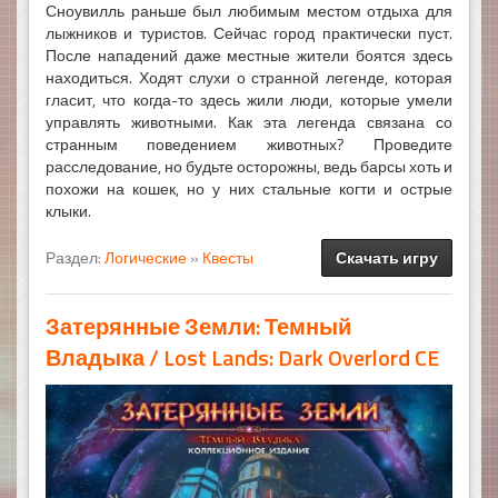
Сноувилль раньше был любимым местом отдыха для
лыжников и туристов. Сейчас город практически пуст.
После нападений даже местные жители боятся здесь
находиться. Ходят слухи о странной легенде, которая
гласит, что когда-то здесь жили люди, которые умели
управлять животными. Как эта легенда связана со
странным поведением животных? Проведите
расследование, но будьте осторожны, ведь барсы хоть и
похожи на кошек, но у них стальные когти и острые
клыки.
Раздел:
Логические
»
Квесты
Скачать игру
Затерянные Земли: Темный
Владыка / Lost Lands: Dark Overlord CE