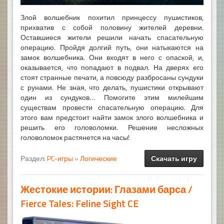
Злой волшебник похитил принцессу пушистиков,
прихватив с собой половину жителей деревни.
Оставшиеся жители решили начать спасательную
операцию. Пройдя долгий путь, они натыкаются на
замок волшебника. Они входят в него с опаской, и,
оказывается, что попадают в подвал. На дверях его
стоят странные печати, а повсюду разбросаны сундуки
с рунами. Не зная, что делать, пушистики открывают
один из сундуков… Помогите этим милейшим
существам провести спасательную операцию. Для
этого вам предстоит найти замок злого волшебника и
решить его головоломки. Решение несложных
головоломок растянется на часы!
Раздел:
PC-игры
»
Логические
Скачать игру
Жестокие истории: Глазами барса /
Fierce Tales: Feline Sight CE