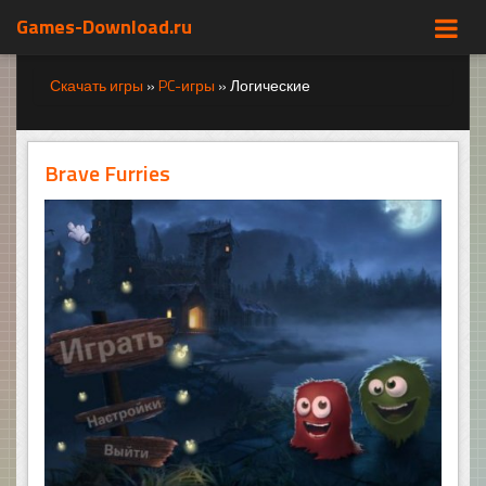
Games-Download.ru
Скачать игры
»
PC-игры
»
Логические
Brave Furries