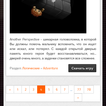
Another Perspective - шикарная головоломка, в которой
Вы должны помочь мальчику вспомнить, что он ищет
или искал, или потерял. С каждой открытой дверью
память юного героя будет восстанавливаться, но...
дверей очень много, а задачки становятся все сложнее.
Раздел:
Логические
»
Adventure
Скачать игру
«
1
2
3
4
5
6
7
77
78
...
»