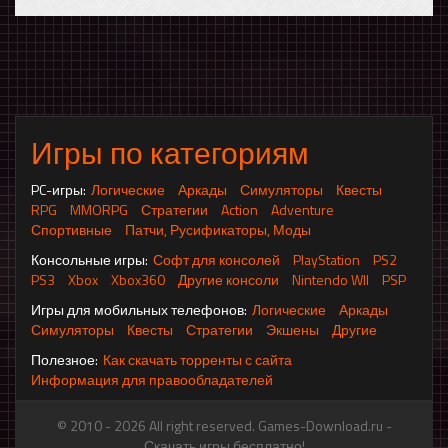
Игры по категориям
PC-игры:
Логические
Аркады
Симуляторы
Квесты
RPG
MMORPG
Стратегии
Action
Adventure
Спортивные
Патчи, Русификаторы, Моды
Консольные игры:
Софт для консолей
PlayStation
PS2
PS3
Xbox
Xbox360
Другие консоли
Nintendo WII
PSP
Игры для мобильных телефонов:
Логические
Аркады
Симуляторы
Квесты
Стратегии
Экшены
Другие
Полезное:
Как скачать торренты с сайта
Информация для правообладателей
© 2010 - 2026 All right reserved. Games-Download.ru -
Скачать игры бесплатно!