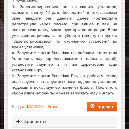
2. Установить;
3. Зарегистрироваться по окончанию установки,
нажмите кнопку "Играть бесплатно" в открывшемся
окне, введите рег. данные, далее подтвердите
регистрацию через письмо, пришедшее к вам на
электронную почту, указанную при регистрации. Если
уже зарегистрированы, то уберите галочку на пункте
"Зарегистрироваться по окончанию установки" во
время установки;
4. Запустите ярлык Survarium на рабочем столе (или
Установить лаунчер Survarium.exe в папке с игрой),
установите лаунчер в ту же директорию куда
установили игру.
5. Запустите ярлык Survarium Play на рабочем столе,
если лаунчер на запустился сам под конец установки,
подождите пока лаунчер извлечет файлы. После того
как он извлечет файлы можете запускать игру и играть
Раздел:
MMORPG
»
Action
торрент
Скриншоты