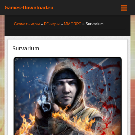
Games-Download.ru
Скачать игры
»
PC-игры
»
MMORPG
»
Survarium
Survarium