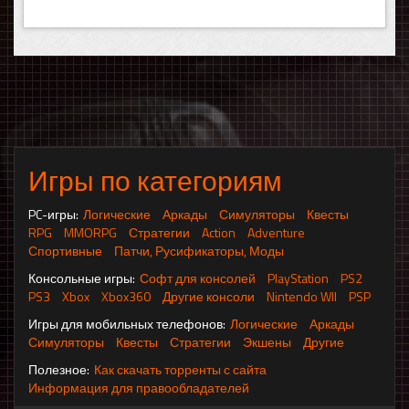
Игры по категориям
PC-игры:
Логические
Аркады
Симуляторы
Квесты
RPG
MMORPG
Стратегии
Action
Adventure
Спортивные
Патчи, Русификаторы, Моды
Консольные игры:
Софт для консолей
PlayStation
PS2
PS3
Xbox
Xbox360
Другие консоли
Nintendo WII
PSP
Игры для мобильных телефонов:
Логические
Аркады
Симуляторы
Квесты
Стратегии
Экшены
Другие
Полезное:
Как скачать торренты с сайта
Информация для правообладателей