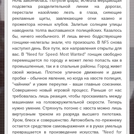
Ночь закончилась. Потухли фары, исчезла мерцающая
подсветка разделительной линии на дорогах,
перестали назойливо лезть в глаза, сияющие
рекламные щиты, завлекающие огни казино и
прожектора ночных клубов. Залитые солнцем улицы
наводнила толпа выспавшихся полицейских. Казалось
бы, ничего необычного. И лишь вечно бодрствующие
гонщики-нелегалы знали, что произошло. В NFS снова
наступил день. Все пути, все направления открыты для
вас. В "Need for Speed: Most Wanted" гонщик свободно
перемещается по городу и может легко попасть как в
промышленные, так и в спальные районы. Город живет
своей жизнью. Плотное уличное движение и даже
пробки - обычное явление, но когда на хвосте полиция,
"чайники" и узкие переулки - ваши главные союзники.
Совершенно новый игровой процесс. Раньше от нас
требовалась лишь реакция, чтобы проскакивать между
машинами на головокружительной скорости. Теперь
нужно умение. Стряхнуть погоню с хвоста можно лишь
виртуозным трюком из разряда высшего пилотажа.
Хром, блеск и совершенство. Автомобиль по-прежнему
остается средством самовыражения и в руках умельца
превращается в произведение искусства. "Need for