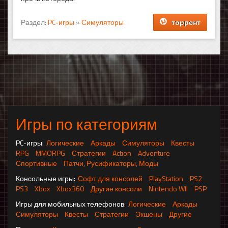
Раздел:
PC-игры
»
Симуляторы
торрент
Игры по категориям
PC-игры:
Логические
Аркады
Симуляторы
Квесты
RPG
MMORPG
Стратегии
Action
Adventure
Спортивные
Патчи, Русификаторы, Моды
Консольные игры:
Софт для консолей
PlayStation
PS2
PS3
Xbox
Xbox360
Другие консоли
Nintendo WII
PSP
Игры для мобильных телефонов:
Логические
Аркады
Симуляторы
Квесты
Стратегии
Экшены
Другие