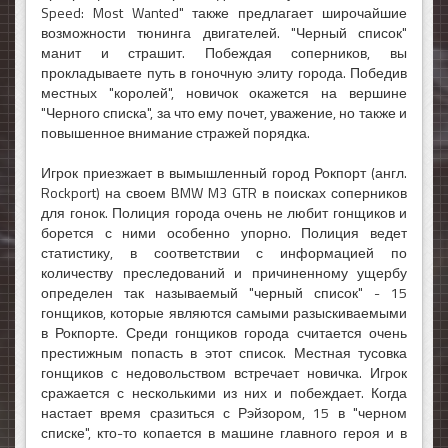
Speed: Most Wanted" также предлагает широчайшие
возможности тюнинга двигателей. "Черный список"
манит и страшит. Побеждая соперников, вы
прокладываете путь в гоночную элиту города. Победив
местных "королей", новичок окажется на вершине
"Черного списка", за что ему почет, уважение, но также и
повышенное внимание стражей порядка.
Игрок приезжает в вымышленный город Рокпорт (англ.
Rockport) на своем BMW M3 GTR в поисках соперников
для гонок. Полиция города очень не любит гонщиков и
борется с ними особенно упорно. Полиция ведет
статистику, в соответствии с информацией по
количеству преследований и причиненному ущербу
определен так называемый "черный список" - 15
гонщиков, которые являются самыми разыскиваемыми
в Рокпорте. Среди гонщиков города считается очень
престижным попасть в этот список. Местная тусовка
гонщиков с недовольством встречает новичка. Игрок
сражается с несколькими из них и побеждает. Когда
настает время сразиться с Рэйзором, 15 в "черном
списке", кто-то копается в машине главного героя и в