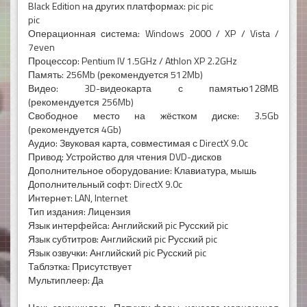
Black Edition на других платформах: pic pic
pic
Операционная система: Windows 2000 / XP / Vista /
7even
Процессор: Pentium IV 1.5GHz / Athlon XP 2.2GHz
Память: 256Mb (рекомендуется 512Mb)
Видео: 3D-видеокарта с памятью128MB
(рекомендуется 256Mb)
Свободное место на жёстком диске: 3.5Gb
(рекомендуется 4Gb)
Аудио: Звуковая карта, совместимая с DirectX 9.0c
Привод: Устройство для чтения DVD-дисков
Дополнительное оборудование: Клавиатура, мышь
Дополнительный софт: DirectX 9.0c
Интернет: LAN, Internet
Тип издания: Лицензия
Язык интерфейса: Английский pic Русский pic
Язык субтитров: Английский pic Русский pic
Язык озвучки: Английский pic Русский pic
Таблэтка: Присутствует
Мультиплеер: Да