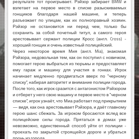
результате тот проигрывает. Рэйзор забирает BMW и
взлетает на первое место в списке разыскиваемых
гонщиков благодаря нашей машине, и теперь
разъезжает по улицам, как их полноправный хозяин.
Рэйзор не остановится ни перед чем, только бы
сохранить за собой почетный титул, а самого героя
арестовывает сержант полиции Кросс (англ. Cross) -
хороший гонщик и очень известный полицейский.
Через некоторое время Мия (англ. Mia), знакомая
Рэйзора, недовольная тем, как он поступил с новичком,
помогает герою выбраться из тюрьмы и предоставляет
ему гараж и машину для участия в гонках. Игрок
начинает медленно продвигаться вверх по "черному
списку", набирая авторитет и внимание полиции города.
После того, как игрок сразится с антагонистом Рэйзором
и отберет у него свою машину и первое место в "черном
списке", игрок узнаёт, что Миа работает под прикрытием
— видя, как она арестовывает Рэйзора, и даёт главному
герою шанс сбежать. За игроком бросаются вслед все
полицейские силы города. Прятаться в домах уже
невозможно, единственный способ уйти от полиции -
проехать по закрытой строящейся дороге и убраться
прочь из города.