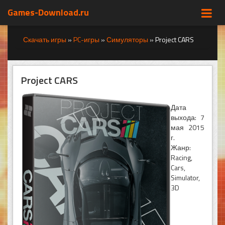
Games-Download.ru
Скачать игры
»
PC-игры
»
Симуляторы
»
Project CARS
Project CARS
Дата
выхода: 7
мая 2015
г.
Жанр:
Racing,
Cars,
Simulator,
3D