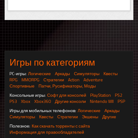
Игры по категориям
PC-игры:
Логические
Аркады
Симуляторы
Квесты
RPG
MMORPG
Стратегии
Action
Adventure
Спортивные
Патчи, Русификаторы, Моды
Консольные игры:
Софт для консолей
PlayStation
PS2
PS3
Xbox
Xbox360
Другие консоли
Nintendo WII
PSP
Игры для мобильных телефонов:
Логические
Аркады
Симуляторы
Квесты
Стратегии
Экшены
Другие
Полезное:
Как скачать торренты с сайта
Информация для правообладателей