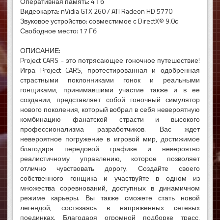
Оперативная память: 4 Гб
Видеокарта: nVidia GTX 260 / ATI Radeon HD 5770
Звуковое устройство: совместимое с DirectX® 9.0с
Свободное место: 17 Гб
ОПИСАНИЕ:
Project CARS - это потрясающее гоночное путешествие!
Игра Project CARS, протестированная и одобренная
страстными поклонниками гонок и реальными
гонщиками, принимавшими участие также и в ее
создании, представляет собой гоночный симулятор
нового поколения, который вобрал в себя невероятную
комбинацию фанатской страсти и высокого
профессионализма разработчиков. Вас ждет
невероятное погружение в игровой мир, достижимое
благодаря передовой графике и невероятно
реалистичному управлению, которое позволяет
отлично чувствовать дорогу. Создайте своего
собственного гонщика и участвуйте в одном из
множества соревнований, доступных в динамичном
режиме карьеры. Вы также сможете стать новой
легендой, состязаясь в напряженных сетевых
поединках. Благодаря огромной подборке трасс,