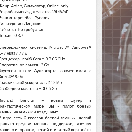
Жанр: Action, Симулятор, Online-only
Разработчик/Издательство: WildWolf
Язык интерфейса: Русский
Тип издания: Лицензия
Таблетка: Не требуется
Версия: 0.3.7
Операционная система: Microsoft® Windows®
XP / Vista / 7 / 8
Процессор: Intel® Core™ i3 2.66 GHz
Оперативная память: 2 Gb
Звуковая плата: Аудиокарта, совместимая с
DirectX® 9.0с
Графический ускоритель: 512 Mb
Свободное место на HDD: 6 Gb
Badland Bandits – новый шутер в
фантастическом мире. Вы - пилот боевых
машин: наземных и воздушных.
В игре есть 6 классов боевой техники: легкий
трицикл, средняя машина поддержки, тяжелая
машина с тараном, легкий и тяжелый вертолёты