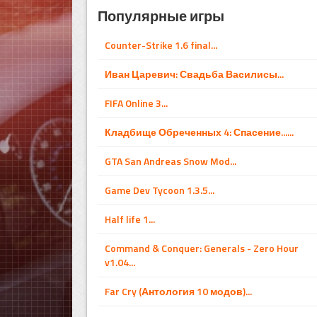
Популярные игры
Counter-Strike 1.6 final...
Иван Царевич: Свадьба Василисы...
FIFA Online 3...
Кладбище Обреченных 4: Спасение......
GTA San Andreas Snow Mod...
Game Dev Tycoon 1.3.5...
Half life 1...
Command & Conquer: Generals - Zero Hour
v1.04...
Far Cry (Антология 10 модов)...