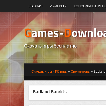
ГЛАВНАЯ
PC-ИГРЫ
КОНСОЛЬНЫЕ ИГР
G
ames-
D
ownlo
Скачать игры бесплатно
Скачать игры
»
PC-игры
»
Симуляторы
»
Badland
Badland Bandits