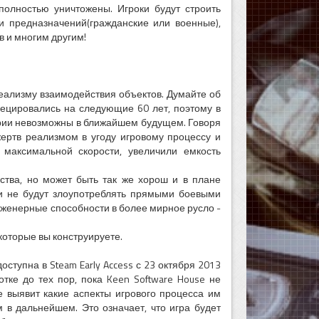
олностью уничтожены. Игроки будут строить
и предназначений(гражданские или военные),
в и многим другим!
реализму взаимодействия объектов. Думайте об
оецировались на следующие 60 лет, поэтому в
еории невозможны в ближайшем будущем. Говоря
жертв реализмом в угоду игровому процессу и
 максимальной скорости, увеличили емкость
ьства, но может быть так же хорош и в плане
оки не будут злоупотреблять прямыми боевыми
инженерные способности в более мирное русло -
 которые вы конструируете.
оступна в Steam Early Access с 23 октября 2013
отке до тех пор, пока Keen Software House не
 выявит какие аспекты игрового процесса им
м в дальнейшем. Это означает, что игра будет