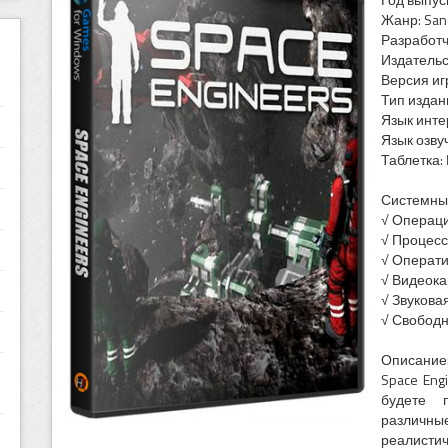
Жанр: Sand
Разработч
Издательс
Версия иг
Тип издан
Язык инте
Язык озвуч
Таблетка:
Системны
√ Операци
√ Процессо
√ Операти
√ Видеока
√ Звуковая
√ Свободн
Описание
Space Eng
будете п
различные
реалисти