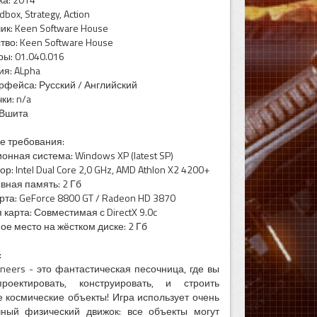
box, Strategy, Action
ик: Keen Software House
тво: Keen Software House
ры: 01.040.016
ия: ALpha
рфейса: Русский / Английский
ки: n/a
 Вшита
е требования:
онная система: Windows XP (latest SP)
р: Intel Dual Core 2,0 GHz, AMD Athlon X2 4200+
вная память: 2 Гб
рта: GeForce 8800 GT / Radeon HD 3870
 карта: Совместимая с DirectX 9.0c
ое место на жёстком диске: 2 Гб
:
ineers - это фантастическая песочница, где вы
роектировать, конструировать, и строить
 космические объекты! Игра использует очень
чный физический движок: все объекты могут