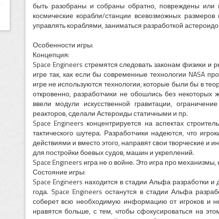
быть разобраны и собраны обратно, повреждены или п
космические корабли/станции всевозможных размеров 
управлять кораблями, заниматься разработкой астероидо
Особенности игры:
Концепция:
Space Engineers стремятся следовать законам физики и 
игре так, как если бы современные технологии NASA пр
игре не используются технологии, которые были бы в т
откровенно, разработчики не обошлись без некоторых 
ввели модули искусственной гравитации, ограничение
реакторов, сделали Астероиды статичными и пр.
Space Engineers концентрируется на аспектах строител
тактического шутера. Разработчики надеются, что игр
действиями и вместо этого, направят свои творческие и 
для постройки боевых судов, машин и укреплений.
Space Engineers игра не о войне. Это игра про механизмы,
Состояние игры:
Space Engineers находится в стадии Альфа разработки и д
года. Space Engineers останутся в стадии Альфа разраб
соберет всю необходимую информацию от игроков и не
нравятся больше, с тем, чтобы сфокусироваться на это