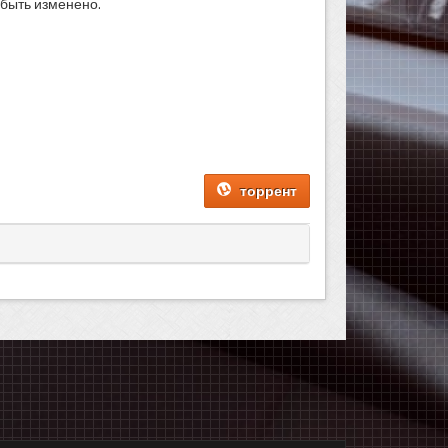
 быть изменено.
торрент