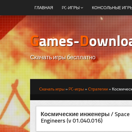
ГЛАВНАЯ
PC-ИГРЫ
КОНСОЛЬНЫЕ ИГР
G
ames-
D
ownlo
Скачать игры бесплатно
Скачать игры
»
PC-игры
»
Стратегии
»
Космически
Космические инженеры / Space
Engineers (v 01.040.016)